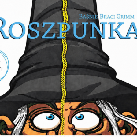
E ZWIEDZANIE NYSY
PRZYGODA Z POLSKI
TAŃCEM LUDOWYM
 sekrety miasta po zmroku!
WARSZTATY
CER
, 29-08-2026, 10:00
ER Z