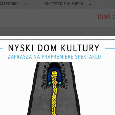
KATEGORIE
WSZYSTKIE MIEJSCA
Brak 
 21-08-2026, 20:00
24-08-2026—26-08-2026
MYSTERIORUM –
WAKACJE Z FOLKLO