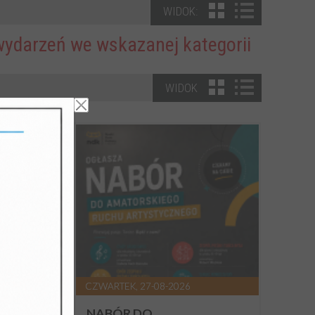
WIDOK:
wydarzeń we wskazanej kategorii
WIDOK
CZWARTEK, 27-08-2026
REM
NABÓR DO