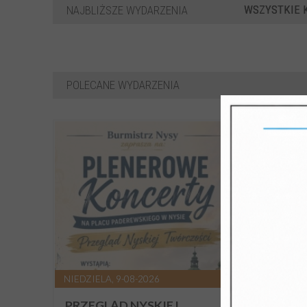
WSZYSTKIE 
NAJBLIŻSZE WYDARZENIA
POLECANE WYDARZENIA
NIEDZIELA, 9-08-2026
PIĄTEK,
PRZEGLĄD NYSKIEJ
NOX 