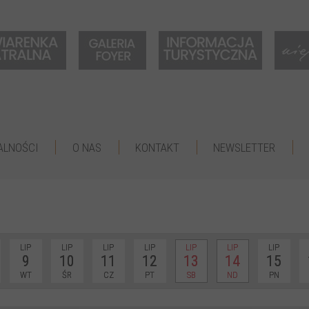
ALNOŚCI
O NAS
KONTAKT
NEWSLETTER
LIP
LIP
LIP
LIP
LIP
LIP
LIP
9
10
11
12
13
14
15
WT
ŚR
CZ
PT
SB
ND
PN