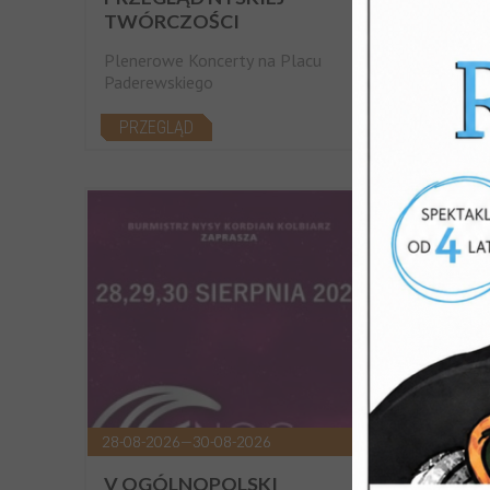
TWÓRCZOŚCI
NOCN
Plenerowe Koncerty na Placu
Odkryj
Paderewskiego
SPA
PRZEGLĄD
28-08-2026—30-08-2026
SOBOTA
V OGÓLNOPOLSKI
SPAC