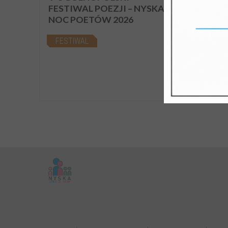
FESTIWAL POEZJI – NYSKA
PRZ
NOC POETÓW 2026
ŚLA
W 500.
FESTIWAL
Moha
SPA
Nyski 