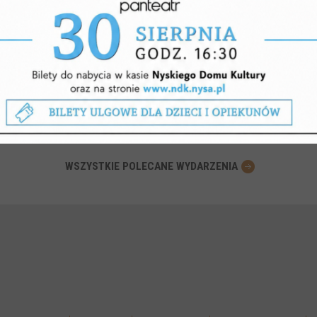
EWODNIKIEM
DAMI HABSBURGÓW
 rocznicę bitwy pod
czem
CER
Dom Kultury
WSZYSTKIE POLECANE WYDARZENIA