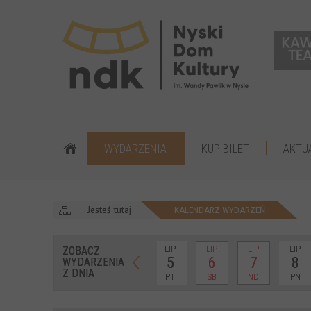
WYDARZENIA
KUP BILET
AKTU
Jesteś tutaj
KALENDARZ WYDARZEŃ
LIP
LIP
LIP
LIP
ZOBACZ
5
6
7
8
WYDARZENIA
Z DNIA
PT
SB
ND
PN