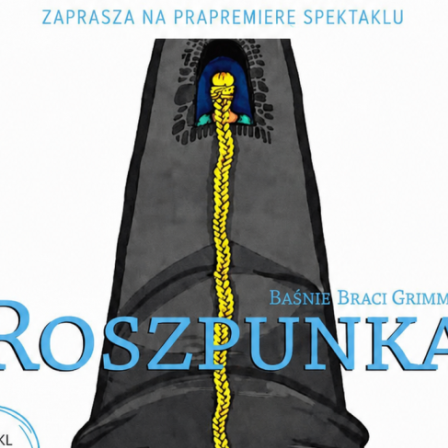
NOX MYSTERIORUM –
NOCNE ZWIEDZANIE NYSY
Odkryj sekrety miasta po zmroku!
SPACER
24-08-2026—26-08-2026
WAKACJE Z FOLKLOREM