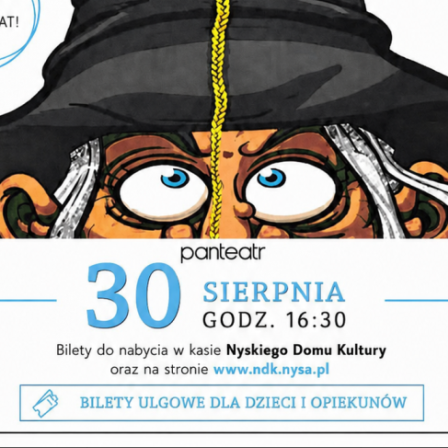
PRZYGODA Z POLSKIM
TAŃCEM LUDOWYM
WARSZTATY
CZWARTEK, 27-08-2026
NABÓR DO
AMATORSKIEGO RUCHU
ARTYSTYCZNEGO