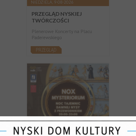
NIEDZIELA, 9-08-2026
PRZEGLĄD NYSKIEJ
TWÓRCZOŚCI
Plenerowe Koncerty na Placu
Paderewskiego
PRZEGLĄD
PIĄTEK, 21-08-2026, 20:00