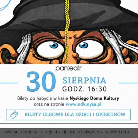
Odnośniki do innych stron
Portal internetowy zawiera odnośniki do innych stron WWW. Nie
możemy ponosić odpowiedzialności za zasady zachowania
prywatności, obowiązujące na tych stronach. Namawiamy, by po
przejściu na inne strony, zapoznać się z polityka prywatności tam
ustaloną. Niniejsza polityka prywatności dotyczy tylko naszego
portalu internetowego.
Newsletter
Wyjątkiem od przedstawionych wyżej zasad jest rejestracja
adresów poczty elektronicznej osób lub podmiotów,
korzystających z udostępnionej usługi przesyłania formularza
rejestracji jako subskrybenta newslettera naszego portalu
internetowego, które wyraziły zgodę na otrzymywanie informacji
drogą elektroniczną od redakcji naszego portalu internetowego.
W odniesieniu do podmiotów i osób, które skorzystały z usługi
wysłania formularza rejestracji jako subskrybenta newslettera