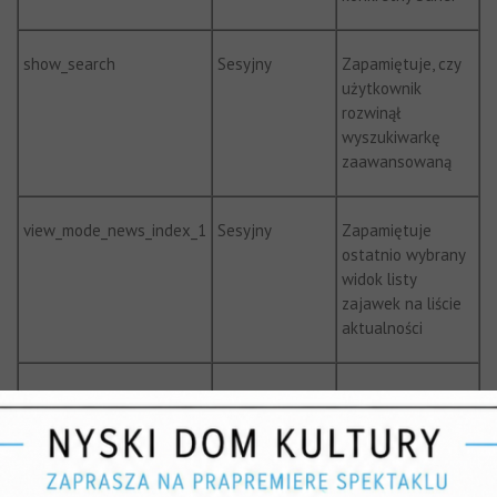
show_search
Sesyjny
Zapamiętuje, czy
użytkownik
rozwinął
wyszukiwarkę
zaawansowaną
view_mode_news_index_1
Sesyjny
Zapamiętuje
ostatnio wybrany
widok listy
zajawek na liście
aktualności
view_mode_news_szukaj
Sesyjny
Zapamiętuje
ostatnio wybrany
widok listy
zajawek w
wynikach