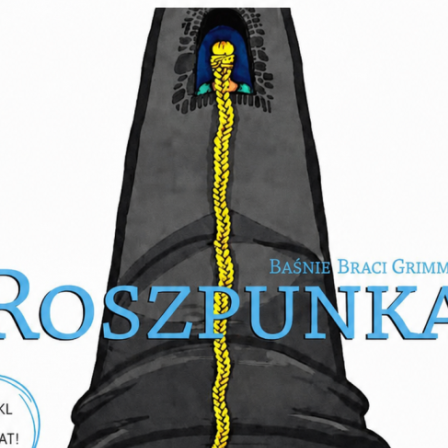
wyszukiwania
aktualności
ankt_vote_3
Zapamiętuje, czy
użytkownik
udzielił
odpowiedzi na
konkretną ankietę
_gid
Pochodzi z
zewnętrznych
skryptów (Google).
Pochodzi z
_ga
zewnętrznych
skryptów (Google).