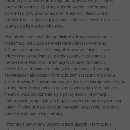
naszego portalu internetowego odnotowywany jest adres
poczty elektronicznej, który służy do wysłania informacji
zwrotnej o przyjęciu formularza rejestracji. Umożliwia on
potwierdzenie rejestracji jako subskrybenta newslettera oraz
usunięcie z listy subskrybentów.
W odniesieniu do osób lub podmiotów, którym wysyłane są
wiadomości przy użyciu newslettera odnotowywane są
informacje o adresach IP komputerów oraz dacie i czasie
odczytywania wiadomości, przekazywanych za pomocą
newslettera. Odbiorca informacji wysyłanej za pomocą
newslettera otrzymuje na skrzynkę pocztową informację,
zawierającą najnowsze informacje, zamieszczone w portalu
internetowym. Kliknięcie podanego odnośnika kieruje odbiorcę na
stronę internetową portalu internetowego, na której odbiorca
ma możliwość zapoznania się z pełną treścią informacji.
Jednocześnie w specjalnych logach serwera odnotowywane są:
numer IP komputera, z którego nastąpiło połączenie oraz data i
godzina wykonania tej operacji.
Informacje zawarte w logach, rejestrujących informacje o