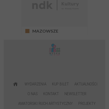
MAZOWSZE
NYSKIE CENTRUM
PROSCENIUM KSIĘGA
DZIEŃ BABCI I DZIADKA
FORT WODNY -
EDUKACJI O
2020
WYNAJEM
NIEPODLEGŁOŚCI
WYDARZENIA
KUP BILET
AKTUALNOŚCI
O NAS
KONTAKT
NEWSLETTER
AMATORSKI RUCH ARTYSTYCZNY
PROJEKTY