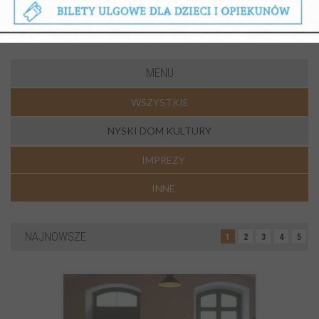
MENU
WSZYSTKIE
NYSKI DOM KULTURY
IMPREZY
INNE
NAJNOWSZE
1
2
3
4
5