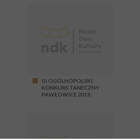
III OGÓLNOPOLSKI
KONKURS TANECZNY
PAWŁOWICE 2019.