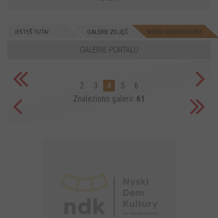
JESTEŚ TUTAJ
GALERIE ZDJĘĆ
NYSKI DOM KULTURY
GALERIE PORTALU
2
3
4
5
6
Znaleziono galerii:
61