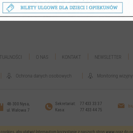
TUALNOŚCI
O NAS
KONTAKT
NEWSLETTER
Ochrona danych osobowych
Monitoring wizyjny
Sekretariat:
77 433 33 37
48-300 Nysa,
bi
Kasa:
77 433 44 75
ul. Wałowa 7
 cookies, aby ułatwić Internautom korzystanie z naszych stron www oraz do c