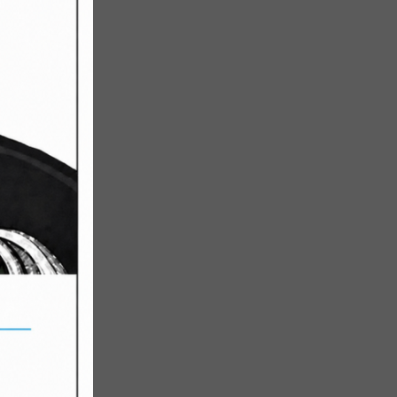
i
sze serca.
ntujący
ieczór