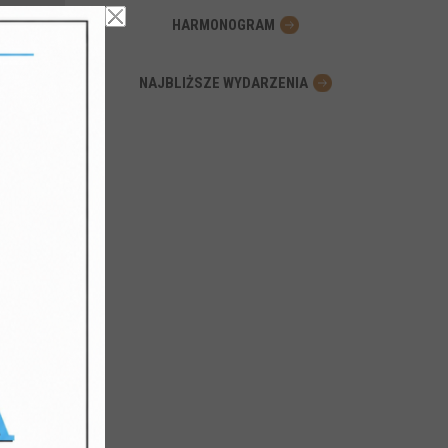
HARMONOGRAM
NAJBLIŻSZE WYDARZENIA
rchiwum
harmonii!