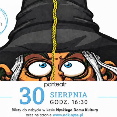
wskiego w Nysie
– młode talenty, które zachwycą Was swoją energią 
owaniem.
Dziecięcy Nyskie Nutki
– urocze i pełne pasji głosy, które skradną Wa
audeamus Nyskiego Domu Kultury
– nasi niezastąpieni artyści, gwara
zy poziom muzycznych doznań.
mi głosami i całym wydarzeniem pokieruje fantastyczna dyrygentka:
 Gach-Kaszuba
ie rodzinę, przyjaciół i znajomych. Spędźmy ten czerwcowy piątkowy w
, dając się ponieść magii muzyki chóralnej!