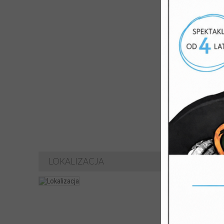
Lutosła
przygot
Zespół 
Chór G
najwyżs
Anielski
Izabela
Zabierzc
wspólnie
LOKALIZACJA