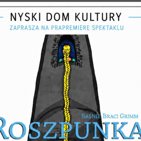
KATEGORIE
SKI WIECZÓR
HÓRALNY
A
 WSTĘP WOLNY
rie:
Koncert
amy na wyjątkowe wydarzenie pełne muzycznych wzruszeń i pięknych 
NIE WYSTĄPIĄ:
iecięcy Państwowej Szkoły Muzycznej I stopnia im. Witolda