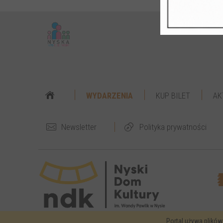
WYDARZENIA
KUP BILET
AK
Newsletter
Polityka prywatności
Portal używa plików