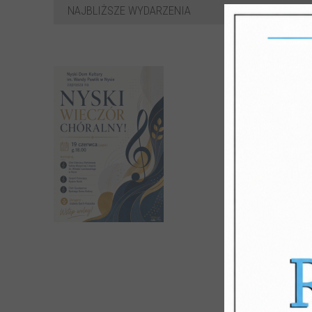
WSZYSTKIE 
NAJBLIŻSZE WYDARZENIA
NY
C
CENA:
Katego
Opis:
Zaprasz
NA SCE
Chór Dz