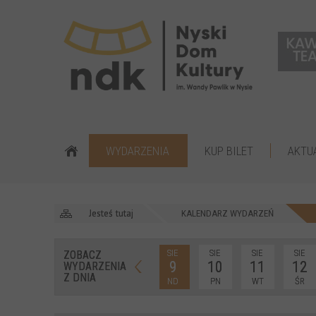
WYDARZENIA
KUP BILET
AKTU
Jesteś tutaj
KALENDARZ WYDARZEŃ
SIE
SIE
SIE
SIE
ZOBACZ
9
10
11
12
WYDARZENIA
Z DNIA
ND
PN
WT
ŚR