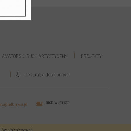
AMATORSKI RUCH ARTYSTYCZNY
PROJEKTY
Deklaracja dostępności
archiwum str.
uro@ndk.nysa.pl
elów statystycznych.